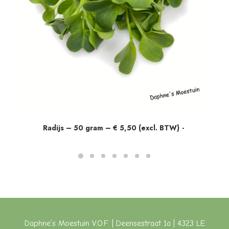
Radijs – 50 gram – € 5,50 (excl. BTW)
Daphne’s Moestuin V.O.F. | Deensestraat 1a | 4323 LE