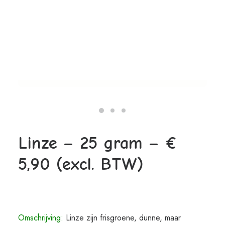
Waar zijn onze microrgroenten te koop?
Hoe lang zijn microgroenten houdbaar?
Wassen voor gebruik?
Zijn microgroenten gezond?
Hoe eet je microgroenten?
Contactgegevens
Werken bij
Linze – 25 gram – €
5,90 (excl. BTW)
Omschrijving:
Linze zijn frisgroene, dunne, maar