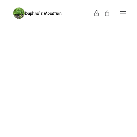
Waar te koop
Registreren en bestellen
Bezorging en vergoeding
Bestellen, betalen en digitale factuur
Bezorgmomenten
Bezorgregio’s
Vergoeding voor bezorgen
Verpakking en terug-leverafspraken horeca
Niet tevreden?
Over ons
Ons team
Wat vinden onze klanten?
Nieuws en media
Wat zijn microgroenten?
Verschil microgroenten en kiemgroenten