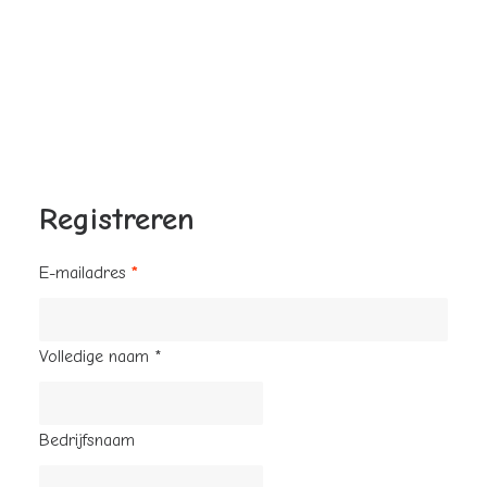
Waar zijn onze microrgroenten te koop?
Hoe lang zijn microgroenten houdbaar?
Onthoud mij
Wassen voor gebruik?
Zijn microgroenten gezond?
Hoe eet je microgroenten?
Log in
Contactgegevens
Werken bij
Wachtwoord vergeten?
Registreren
E-mailadres
*
Volledige naam
*
Bedrijfsnaam