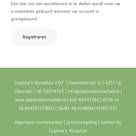
Een link om een wachtwoord in te stellen wordt naar uw
e-mailadres gestuurd wanneer uw account is
goedgekeurd.
Registreren
Daphne’s Moestuin V.O.F. | Deensestraat 1a | 4323 LE
Ellemeet | 06 53554765 |
info@daphnesmoestuin.nl
|
www.daphnesmoestuin.nl
| KvK 86951564 | BTW nr.:
NL864157137B01 | IBAN: NL62ABNA0113127537
Algemene voorwaarden
| privacyregeling |
werken bij
Daphne’s Moestuin