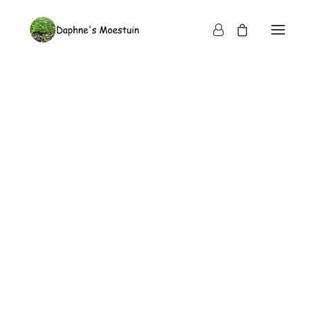
Waar te koop
Registreren en bestellen
Bezorging en vergoeding
Klanten login
Bestellen, betalen en digitale factuur
Bezorgmomenten
Bezorgregio’s
Vergoeding voor bezorgen
Inloggen
Verpakking en terug-leverafspraken horeca
Niet tevreden?
Gebruikersnaam of e-mailadres
*
Over ons
Ons team
Wat vinden onze klanten?
Nieuws en media
Wachtwoord
*
Wat zijn microgroenten?
Verschil microgroenten en kiemgroenten