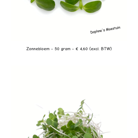
LEES VERDER
Zonnebloem - 50 gram - € 4,60 (excl. BTW)