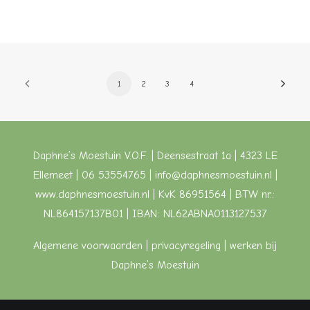
1
2
3
4
Daphne’s Moestuin V.O.F. | Deensestraat 1a | 4323 LE
Ellemeet | 06 53554765 |
info@daphnesmoestuin.nl
|
www.daphnesmoestuin.nl
| KvK 86951564 | BTW nr.:
NL864157137B01 | IBAN: NL62ABNA0113127537
Algemene voorwaarden
| privacyregeling |
werken bij
Daphne’s Moestuin