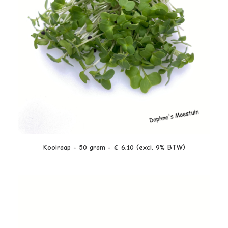
LEES VERDER
Koolraap - 50 gram - € 6,10 (excl. 9% BTW)