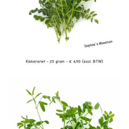
LEES VERDER
Kikkererwt - 25 gram - € 4,90 (excl. BTW)