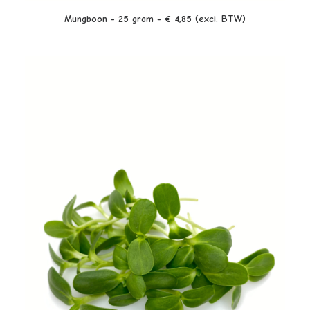
LEES VERDER
Mungboon - 25 gram - € 4,85 (excl. BTW)