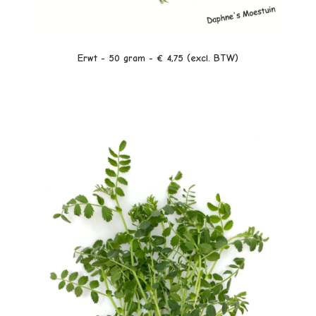
LEES VERDER
Erwt - 50 gram - € 4,75 (excl. BTW)