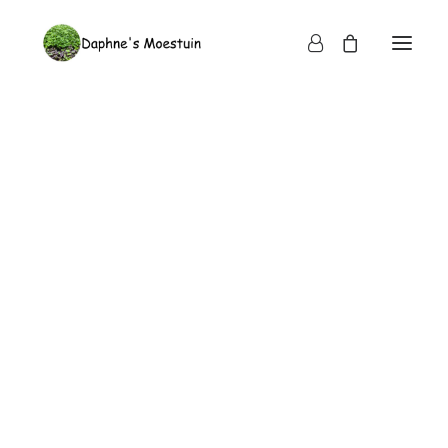
Waar te koop
Registreren en bestellen
Bezorging en vergoeding
Bestellen, betalen en digitale factuur
Bezorgmomenten
Bezorgregio’s
Vergoeding voor bezorgen
Verpakking en terug-leverafspraken horeca
Niet tevreden?
Over ons
Ons team
Wat vinden onze klanten?
Nieuws en media
Wat zijn microgroenten?
Verschil microgroenten en kiemgroenten