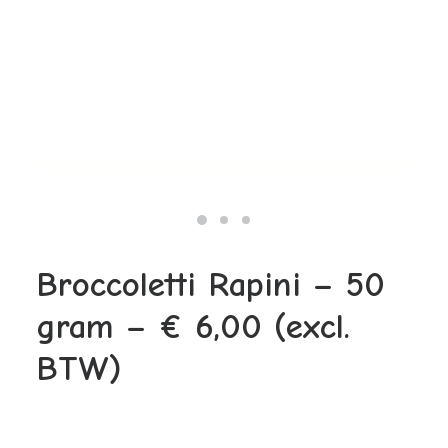
Waar zijn onze microrgroenten te koop?
Hoe lang zijn microgroenten houdbaar?
Wassen voor gebruik?
Zijn microgroenten gezond?
Hoe eet je microgroenten?
Contactgegevens
Werken bij
Broccoletti Rapini – 50
gram – € 6,00 (excl.
BTW)