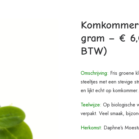
Komkommerk
gram – € 6,
BTW)
Omschrijving:
Fris groene kl
steeltjes met een stevige st
en lijkt echt op komkommer.
Teelwijze:
Op biologische wi
verpakt. Veel smaak, bijzond
Herkomst:
Daphne’s Moestu