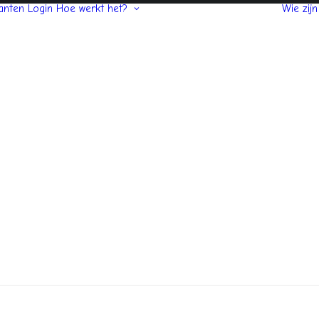
anten Login
Hoe werkt het?
Wie zijn
Waar te koop
Registreren en
bestellen
Bezorging en
vergoeding
Bestellen, betalen
en digitale factuur
Bezorgmomenten
Bezorgregio’s
Vergoeding voor
bezorgen
Verpakking en
terug-
leverafspraken
horeca
Niet tevreden?