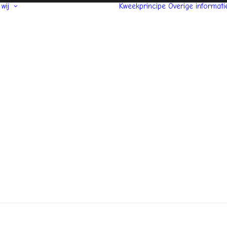
 wij
Kweekprincipe
Overige informati
Over ons
Ons team
Wat vinden onze
klanten?
Nieuws en media