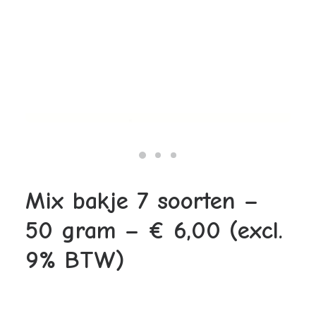
Waar zijn onze microrgroenten te koop?
Hoe lang zijn microgroenten houdbaar?
Wassen voor gebruik?
Zijn microgroenten gezond?
Hoe eet je microgroenten?
Contactgegevens
Werken bij
Mix bakje 7 soorten –
50 gram – € 6,00 (excl.
9% BTW)