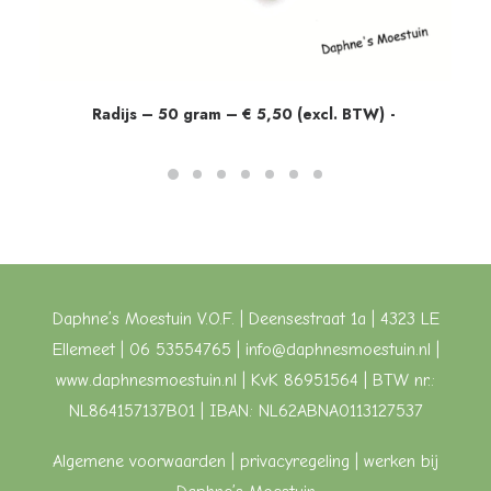
Radijs – 50 gram – € 5,50 (excl. BTW)
Daphne’s Moestuin V.O.F. | Deensestraat 1a | 4323 LE
Ellemeet | 06 53554765 |
info@daphnesmoestuin.nl
|
www.daphnesmoestuin.nl
| KvK 86951564 | BTW nr.:
NL864157137B01 | IBAN: NL62ABNA0113127537
Algemene voorwaarden
| privacyregeling |
werken bij