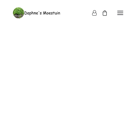
Waar te koop
Registreren en bestellen
Bezorging en vergoeding
Bestellen, betalen en digitale factuur
Bezorgmomenten
Bezorgregio’s
Vergoeding voor bezorgen
Verpakking en terug-leverafspraken horeca
Niet tevreden?
Over ons
Ons team
Wat vinden onze klanten?
Nieuws en media
Wat zijn microgroenten?
Verschil microgroenten en kiemgroenten