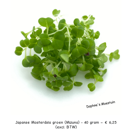
LEES VERDER
Japanse Mosterdsla groen (Mizuna) - 40 gram – € 6,25
(excl. BTW)