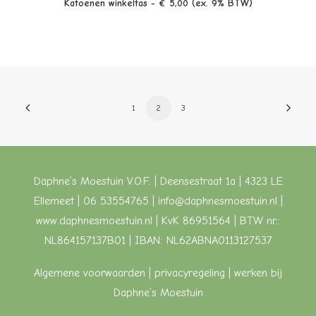
Katoenen winkeltas - € 5,00 (ex. 9% BTW)
1
2
3
Daphne’s Moestuin V.O.F. | Deensestraat 1a | 4323 LE
Ellemeet | 06 53554765 |
info@daphnesmoestuin.nl
|
www.daphnesmoestuin.nl
| KvK 86951564 | BTW nr.:
NL864157137B01 | IBAN: NL62ABNA0113127537
Algemene voorwaarden
| privacyregeling |
werken bij
Daphne’s Moestuin