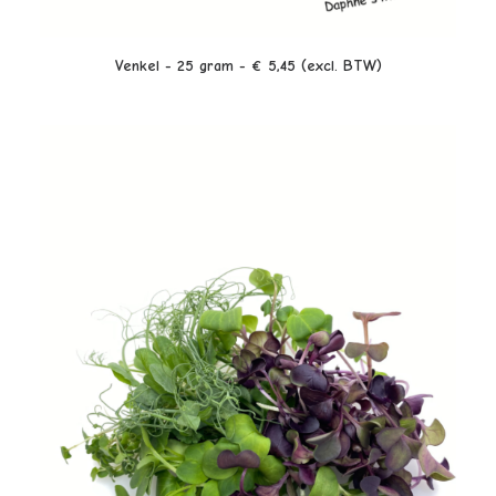
LEES VERDER
Venkel - 25 gram - € 5,45 (excl. BTW)