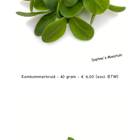
LEES VERDER
Komkommerkruid - 40 gram - € 6,00 (excl. BTW)